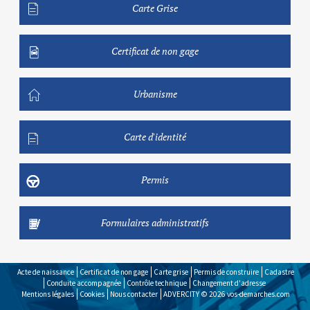
Carte Grise
Certificat de non gage
Urbanisme
Carte d'identité
Permis
Formulaires administratifs
Acte de naissance
Certificat de non gage
Carte grise
Permis de construire
Cadastre
Conduite accompagnée
Contrôle technique
Changement d'adresse
Mentions légales
Cookies
Nous contacter
ADVERCITY © 2026
vos-demarches.com