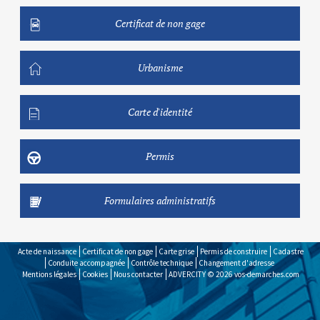
Certificat de non gage
Urbanisme
Carte d'identité
Permis
Formulaires administratifs
Acte de naissance
Certificat de non gage
Carte grise
Permis de construire
Cadastre
Conduite accompagnée
Contrôle technique
Changement d'adresse
Mentions légales
Cookies
Nous contacter
ADVERCITY © 2026
vos-demarches.com