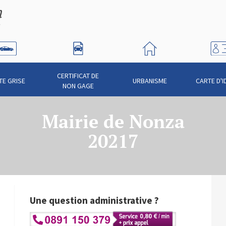
CERTIFICAT DE
TE GRISE
URBANISME
CARTE D'I
NON GAGE
Mairie de Nonza
20217
Une question administrative ?