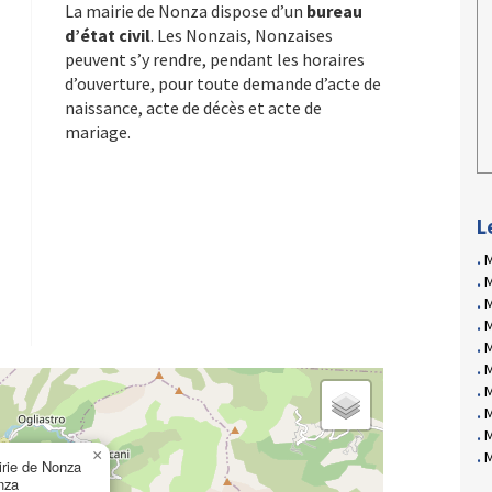
La mairie de Nonza dispose d’un
bureau
d’état civil
. Les Nonzais, Nonzaises
peuvent s’y rendre, pendant les horaires
d’ouverture, pour toute demande d’acte de
naissance, acte de décès et acte de
mariage.
L
M
M
M
M
M
M
M
M
M
×
M
rie de Nonza
nza