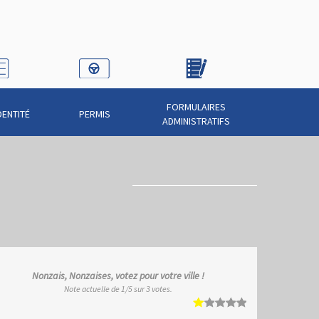
FORMULAIRES
DENTITÉ
PERMIS
ADMINISTRATIFS
Nonzais, Nonzaises, votez pour votre ville !
Note actuelle de
1
/5 sur
3
votes.
1
2
3
4
5