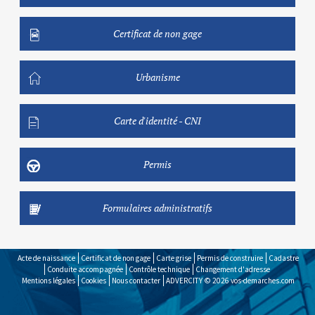
Certificat de non gage
Urbanisme
Carte d'identité - CNI
Permis
Formulaires administratifs
Acte de naissance
Certificat de non gage
Carte grise
Permis de construire
Cadastre
Conduite accompagnée
Contrôle technique
Changement d'adresse
Mentions légales
Cookies
Nous contacter
ADVERCITY © 2026
vos-demarches.com