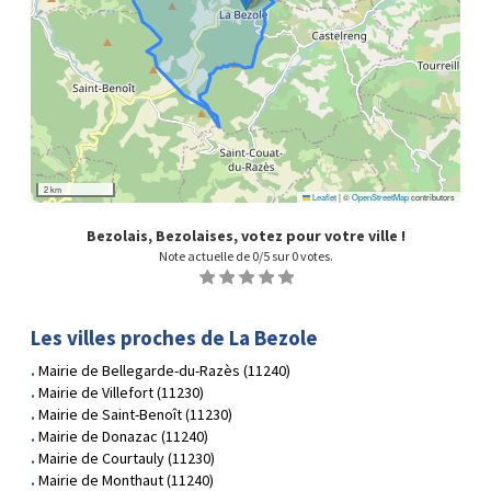
2 km
Leaflet
|
©
OpenStreetMap
contributors
Bezolais, Bezolaises, votez pour votre ville !
Note actuelle de
0
/5 sur
0
votes.
1
2
3
4
5
Les villes proches de La Bezole
Mairie de Bellegarde-du-Razès (11240)
Mairie de Villefort (11230)
Mairie de Saint-Benoît (11230)
Mairie de Donazac (11240)
Mairie de Courtauly (11230)
Mairie de Monthaut (11240)