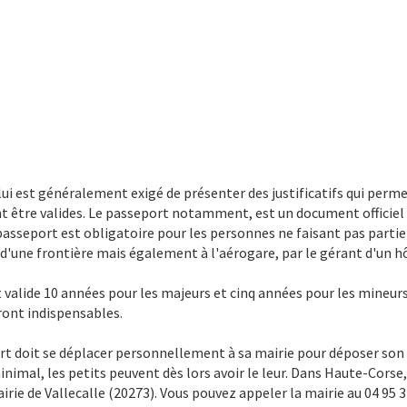
ui est généralement exigé de présenter des justificatifs qui permet
t être valides. Le passeport notamment, est un document officie
passeport est obligatoire pour les personnes ne faisant pas partie 
d'une frontière mais également à l'aérogare, par le gérant d'un h
st valide 10 années pour les majeurs et cinq années pour les mineur
eront indispensables.
t doit se déplacer personnellement à sa mairie pour déposer son do
minimal, les petits peuvent dès lors avoir le leur. Dans Haute-Corse
irie de Vallecalle (20273). Vous pouvez appeler la mairie au 04 95 3