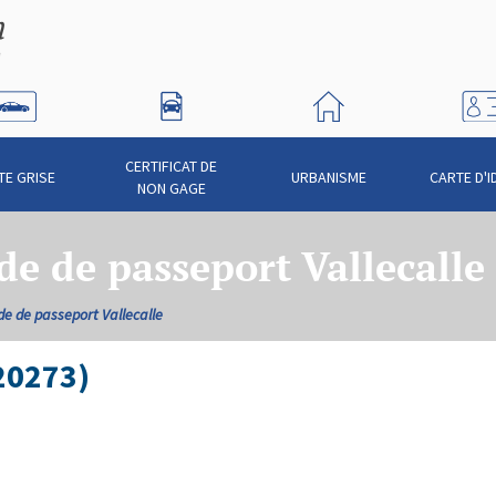
CERTIFICAT DE
TE GRISE
URBANISME
CARTE D'I
NON GAGE
 de passeport Vallecalle
 de passeport Vallecalle
(20273)