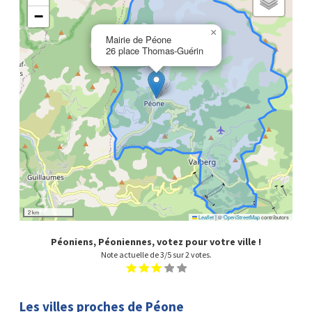
−
×
Mairie de Péone
26 place Thomas-Guérin
2 km
Leaflet
|
©
OpenStreetMap
contributors
Péoniens, Péoniennes, votez pour votre ville !
Note actuelle de
3
/5 sur
2
votes.
1
2
3
4
5
Les villes proches de Péone