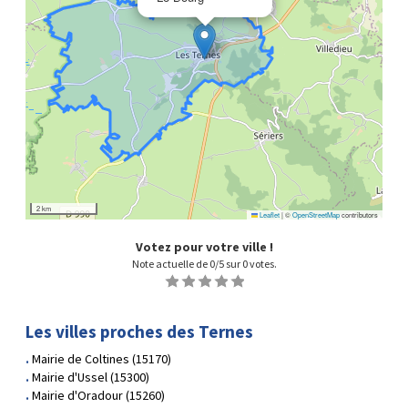
2 km
Leaflet
|
©
OpenStreetMap
contributors
Votez pour votre ville !
Note actuelle de
0
/5 sur
0
votes.
1
2
3
4
5
Les villes proches des Ternes
Mairie de Coltines (15170)
Mairie d'Ussel (15300)
Mairie d'Oradour (15260)