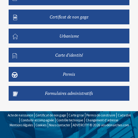
Certificat de non gage
Urbanisme
Carte d'identité
Permis
Formulaires administratifs
Acte de naissance
Certificat de non gage
Carte grise
Permis de construire
Cadastre
Conduite accompagnée
Contrôle technique
Changement d'adresse
Mentions légales
Cookies
Nous contacter
ADVERCITY © 2026
vos-demarches.com