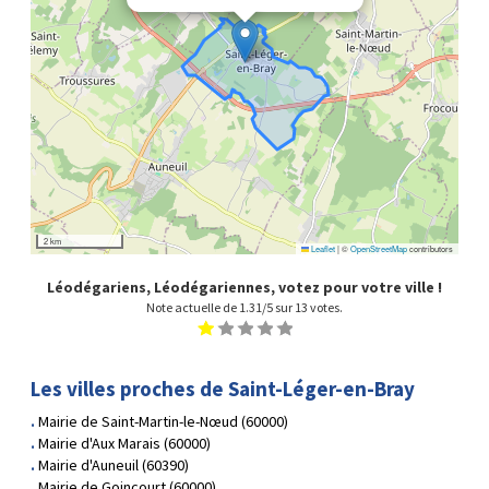
2 km
Leaflet
|
©
OpenStreetMap
contributors
Léodégariens, Léodégariennes, votez pour votre ville !
Note actuelle de
1.31
/5 sur
13
votes.
1
2
3
4
5
Les villes proches de Saint-Léger-en-Bray
Mairie de Saint-Martin-le-Nœud (60000)
Mairie d'Aux Marais (60000)
Mairie d'Auneuil (60390)
Mairie de Goincourt (60000)