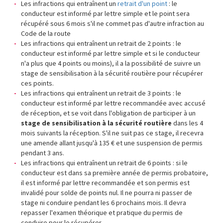
Les infractions qui entraînent un
retrait d'un point
: le
conducteur est informé par lettre simple et le point sera
récupéré sous 6 mois s'il ne commet pas d'autre infraction au
Code de la route
Les infractions qui entraînent un retrait de 2 points : le
conducteur est informé par lettre simple et si le conducteur
n'a plus que 4 points ou moins), il a la possibilité de suivre un
stage de sensibilisation à la sécurité routière pour récupérer
ces points.
Les infractions qui entraînent un retrait de 3 points : le
conducteur est informé par lettre recommandée avec accusé
de réception, et se voit dans l'obligation de participer à un
stage de sensibilisation à la sécurité routière
dans les 4
mois suivants la réception. S'il ne suit pas ce stage, il recevra
une amende allant jusqu'à 135 € et une suspension de permis
pendant 3 ans.
Les infractions qui entraînent un retrait de 6 points : si le
conducteur est dans sa première année de permis probatoire,
il est informé par lettre recommandée et son permis est
invalidé pour solde de points nul. Il ne pourra ni passer de
stage ni conduire pendant les 6 prochains mois. Il devra
repasser l'examen théorique et pratique du permis de
conduire pour le récupérer.