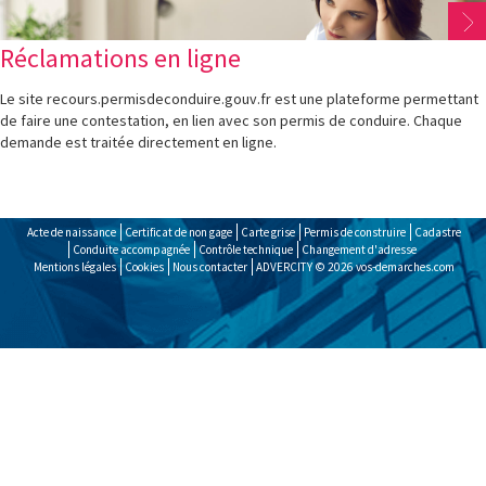
Réclamations en ligne
Le site recours.permisdeconduire.gouv.fr est une plateforme permettant
de
faire une contestation, en lien avec son permis de conduire. Chaque
demande est traitée directement en ligne.
Acte de naissance
Certificat de non gage
Carte grise
Permis de construire
Cadastre
Conduite accompagnée
Contrôle technique
Changement d'adresse
Mentions légales
Cookies
Nous contacter
ADVERCITY © 2026
vos-demarches.com