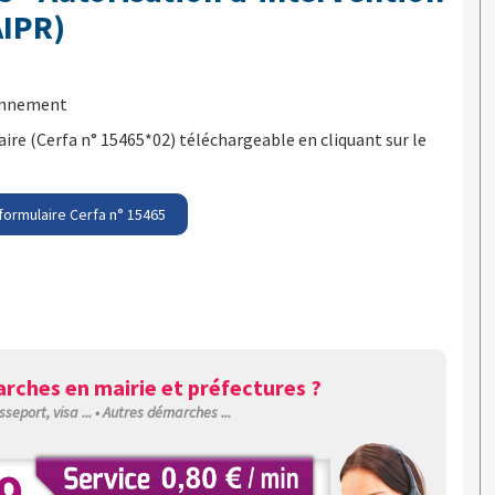
AIPR)
ronnement
re (Cerfa n° 15465*02) téléchargeable en cliquant sur le
formulaire Cerfa n° 15465
rches en mairie et préfectures ?
sseport, visa ... • Autres démarches ...