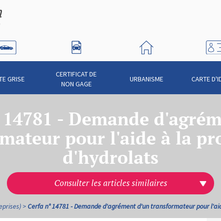
CERTIFICAT DE
TE GRISE
URBANISME
CARTE D'I
NON GAGE
° 14781 - Demande d'agrém
mateur pour l'aide à la p
d'hydrolats
Consulter les articles similaires
eprises)
Cerfa n° 14781 - Demande d'agrément d'un transformateur pour l'aid