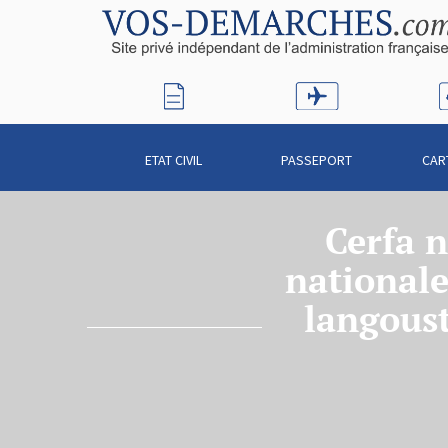
ETAT CIVIL
PASSEPORT
CAR
Cerfa 
nationale
langoust