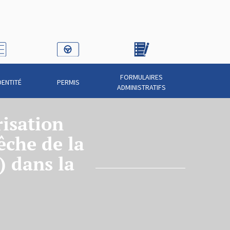
FORMULAIRES
DENTITÉ
PERMIS
ADMINISTRATIFS
isation
êche de la
) dans la