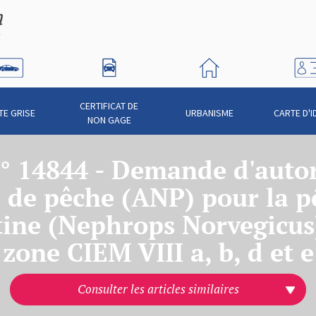
CERTIFICAT DE
TE GRISE
URBANISME
CARTE D'I
NON GAGE
n° 14844 - Demande d'autor
 de pêche (ANP) pour la p
ine (Nephrops Norvegicus
zone CIEM VIII a, b, d et e
Consulter les articles similaires