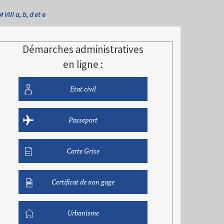
III a, b, d et e
Démarches administratives
en ligne :
Etat civil
Passeport
Carte Grise
Certificat de non gage
Urbanisme