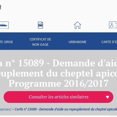
CERTIFICAT DE
TE GRISE
URBANISME
CARTE D'I
NON GAGE
a n° 15089 - Demande d'ai
uplement du cheptel apic
Programme 2016/2017
Consulter les articles similaires
eprises)
Cerfa n° 15089 - Demande d'aide au repeuplement du cheptel apico