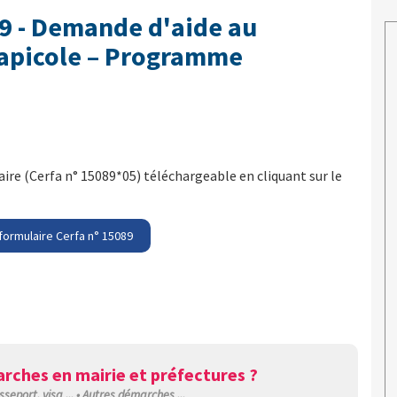
89 - Demande d'aide au
 apicole – Programme
re (Cerfa n° 15089*05) téléchargeable en cliquant sur le
formulaire Cerfa n° 15089
rches en mairie et préfectures ?
sseport, visa ... • Autres démarches ...