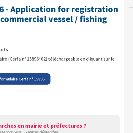
6 - Application for registration
 commercial vessel / fishing
orts
re (Cerfa n° 15896*02) téléchargeable en cliquant sur le
formulaire Cerfa n° 15896
rches en mairie et préfectures ?
sseport, visa ... • Autres démarches ...