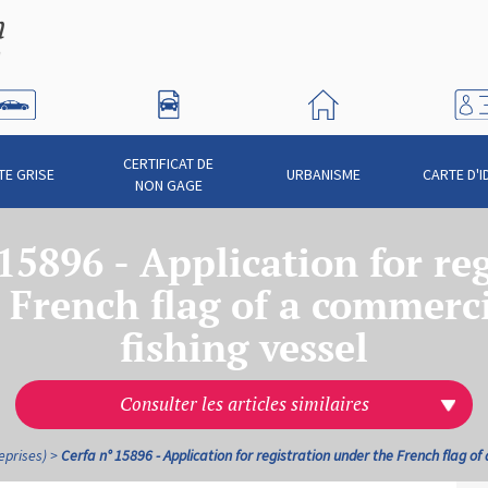
CERTIFICAT DE
TE GRISE
URBANISME
CARTE D'I
NON GAGE
15896 - Application for re
 French flag of a commercia
fishing vessel
Consulter les articles similaires
eprises)
Cerfa n° 15896 - Application for registration under the French flag of