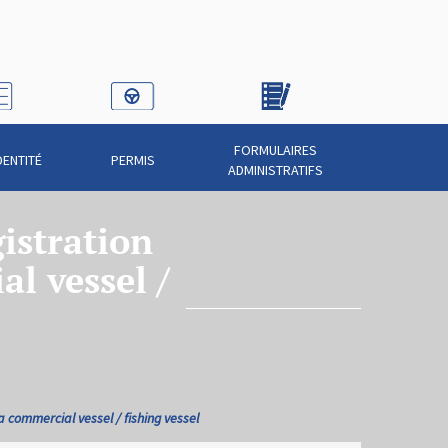
FORMULAIRES
DENTITÉ
PERMIS
ADMINISTRATIFS
gistration
l vessel /
 a commercial vessel / fishing vessel